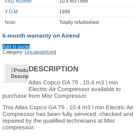
FAD m3/min
10.4 m3 \ min
Y.O.M
1999
Note:
Totally refurbished
6-month warranty on Airend
Add to quote
Category:
Uncategorized
DESCRIPTION
Product
Description
Atlas Copco GA 75 , 10.4 m3 \ min
Electric Air Compressor available to
purchase from Misr Compressor.
This Atlas Copco GA 75 , 10.4 m3 \ min Electric Air
Compressor has been fully serviced, checked and
repaired by the qualified technicians at Misr
compressor.