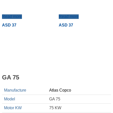
Read more
Read more
ASD 37
ASD 37
GA 75
Manufacture
Atlas Copco
Model
GA 75
Motor KW
75 KW